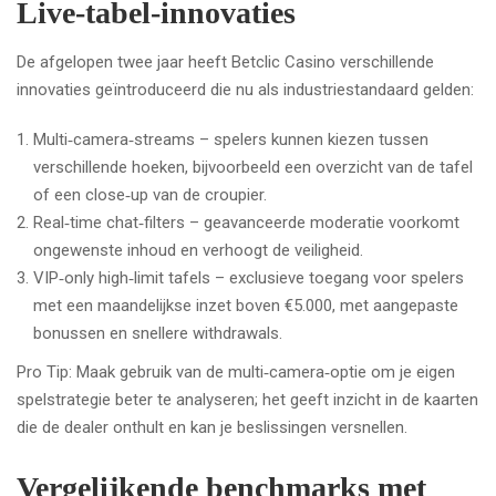
Live‑tabel‑innovaties
De afgelopen twee jaar heeft Betclic Casino verschillende
innovaties geïntroduceerd die nu als industriestandaard gelden:
Multi‑camera‑streams – spelers kunnen kiezen tussen
verschillende hoeken, bijvoorbeeld een overzicht van de tafel
of een close‑up van de croupier.
Real‑time chat‑filters – geavanceerde moderatie voorkomt
ongewenste inhoud en verhoogt de veiligheid.
VIP‑only high‑limit tafels – exclusieve toegang voor spelers
met een maandelijkse inzet boven €5.000, met aangepaste
bonussen en snellere withdrawals.
Pro Tip: Maak gebruik van de multi‑camera‑optie om je eigen
spelstrategie beter te analyseren; het geeft inzicht in de kaarten
die de dealer onthult en kan je beslissingen versnellen.
Vergelijkende benchmarks met