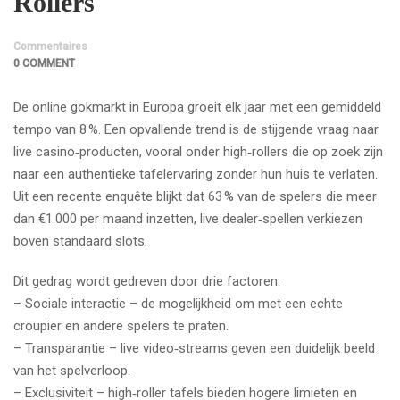
Rollers
Commentaires
0 COMMENT
De online gokmarkt in Europa groeit elk jaar met een gemiddeld
tempo van 8 %. Een opvallende trend is de stijgende vraag naar
live casino‑producten, vooral onder high‑rollers die op zoek zijn
naar een authentieke tafelervaring zonder hun huis te verlaten.
Uit een recente enquête blijkt dat 63 % van de spelers die meer
dan €1.000 per maand inzetten, live dealer‑spellen verkiezen
boven standaard slots.
Dit gedrag wordt gedreven door drie factoren:
– Sociale interactie – de mogelijkheid om met een echte
croupier en andere spelers te praten.
– Transparantie – live video‑streams geven een duidelijk beeld
van het spelverloop.
– Exclusiviteit – high‑roller tafels bieden hogere limieten en