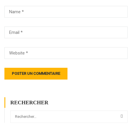
RECHERCHER