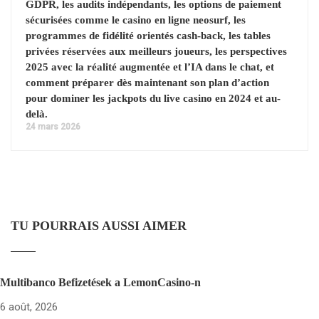
GDPR, les audits indépendants, les options de paiement
sécurisées comme le casino en ligne neosurf, les
programmes de fidélité orientés cash‑back, les tables
privées réservées aux meilleurs joueurs, les perspectives
2025 avec la réalité augmentée et l’IA dans le chat, et
comment préparer dès maintenant son plan d’action
pour dominer les jackpots du live casino en 2024 et au-
delà.
24 mars 2026
TU POURRAIS AUSSI AIMER
Multibanco Befizetések a LemonCasino-n
6 août, 2026