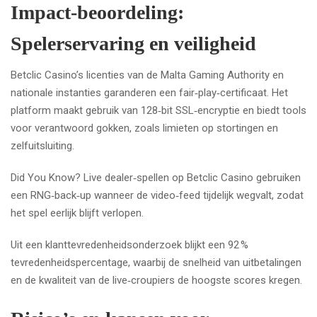
Impact‑beoordeling:
Spelerservaring en veiligheid
Betclic Casino’s licenties van de Malta Gaming Authority en
nationale instanties garanderen een fair‑play‑certificaat. Het
platform maakt gebruik van 128‑bit SSL‑encryptie en biedt tools
voor verantwoord gokken, zoals limieten op stortingen en
zelfuitsluiting.
Did You Know? Live dealer‑spellen op Betclic Casino gebruiken
een RNG‑back‑up wanneer de video‑feed tijdelijk wegvalt, zodat
het spel eerlijk blijft verlopen.
Uit een klanttevredenheidsonderzoek blijkt een 92 %
tevredenheidspercentage, waarbij de snelheid van uitbetalingen
en de kwaliteit van de live‑croupiers de hoogste scores kregen.