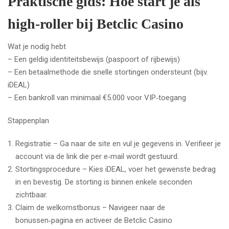
Praktische gids: Hoe start je als
high‑roller bij Betclic Casino
Wat je nodig hebt
– Een geldig identiteitsbewijs (paspoort of rijbewijs)
– Een betaalmethode die snelle stortingen ondersteunt (bijv.
iDEAL)
– Een bankroll van minimaal €5.000 voor VIP‑toegang
Stappenplan
Registratie – Ga naar de site en vul je gegevens in. Verifieer je
account via de link die per e‑mail wordt gestuurd.
Stortingsprocedure – Kies iDEAL, voer het gewenste bedrag
in en bevestig. De storting is binnen enkele seconden
zichtbaar.
Claim de welkomstbonus – Navigeer naar de
bonussen‑pagina en activeer de Betclic Casino