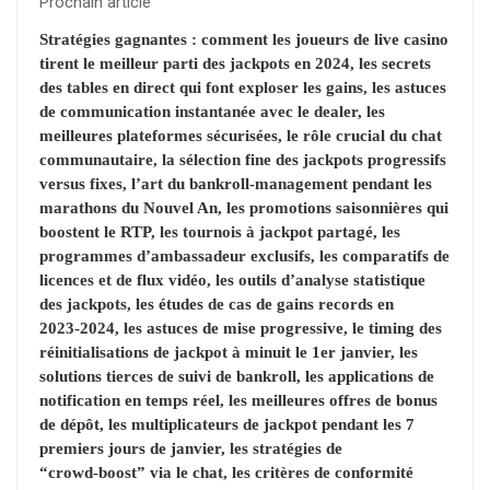
Prochain article
Stratégies gagnantes : comment les joueurs de live casino
tirent le meilleur parti des jackpots en 2024, les secrets
des tables en direct qui font exploser les gains, les astuces
de communication instantanée avec le dealer, les
meilleures plateformes sécurisées, le rôle crucial du chat
communautaire, la sélection fine des jackpots progressifs
versus fixes, l’art du bankroll‑management pendant les
marathons du Nouvel An, les promotions saisonnières qui
boostent le RTP, les tournois à jackpot partagé, les
programmes d’ambassadeur exclusifs, les comparatifs de
licences et de flux vidéo, les outils d’analyse statistique
des jackpots, les études de cas de gains records en
2023‑2024, les astuces de mise progressive, le timing des
réinitialisations de jackpot à minuit le 1er janvier, les
solutions tierces de suivi de bankroll, les applications de
notification en temps réel, les meilleures offres de bonus
de dépôt, les multiplicateurs de jackpot pendant les 7
premiers jours de janvier, les stratégies de
“crowd‑boost” via le chat, les critères de conformité