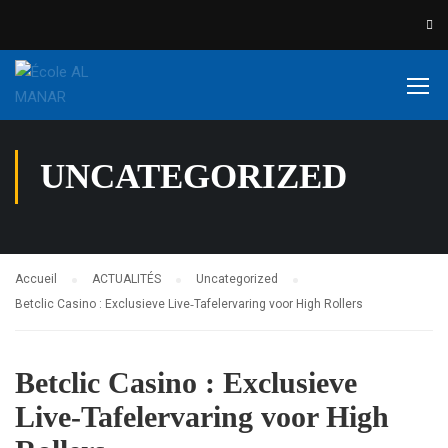
UNCATEGORIZED
Accueil
ACTUALITÉS
Uncategorized
Betclic Casino : Exclusieve Live‑Tafelervaring voor High Rollers
Betclic Casino : Exclusieve
Live‑Tafelervaring voor High