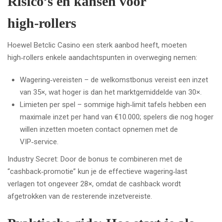
Risico’s en kansen voor
high‑rollers
Hoewel Betclic Casino een sterk aanbod heeft, moeten
high‑rollers enkele aandachtspunten in overweging nemen:
Wagering‑vereisten – de welkomstbonus vereist een inzet
van 35×, wat hoger is dan het marktgemiddelde van 30×.
Limieten per spel – sommige high‑limit tafels hebben een
maximale inzet per hand van €10.000; spelers die nog hoger
willen inzetten moeten contact opnemen met de
VIP‑service.
Industry Secret: Door de bonus te combineren met de
“cashback‑promotie” kun je de effectieve wagering‑last
verlagen tot ongeveer 28×, omdat de cashback wordt
afgetrokken van de resterende inzetvereiste.