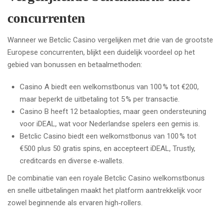
concurrenten
Wanneer we Betclic Casino vergelijken met drie van de grootste
Europese concurrenten, blijkt een duidelijk voordeel op het
gebied van bonussen en betaalmethoden:
Casino A biedt een welkomstbonus van 100 % tot €200,
maar beperkt de uitbetaling tot 5 % per transactie.
Casino B heeft 12 betaalopties, maar geen ondersteuning
voor iDEAL, wat voor Nederlandse spelers een gemis is.
Betclic Casino biedt een welkomstbonus van 100 % tot
€500 plus 50 gratis spins, en accepteert iDEAL, Trustly,
creditcards en diverse e‑wallets.
De combinatie van een royale Betclic Casino welkomstbonus
en snelle uitbetalingen maakt het platform aantrekkelijk voor
zowel beginnende als ervaren high‑rollers.