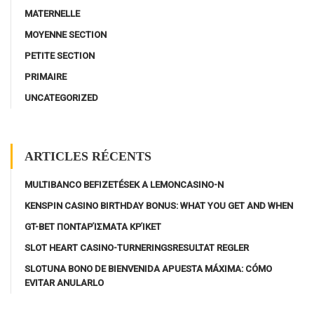
MATERNELLE
MOYENNE SECTION
PETITE SECTION
PRIMAIRE
UNCATEGORIZED
ARTICLES RÉCENTS
MULTIBANCO BEFIZETÉSEK A LEMONCASINO-N
KENSPIN CASINO BIRTHDAY BONUS: WHAT YOU GET AND WHEN
GT-BET ΠΟΝΤΑΡΊΣΜΑΤΑ ΚΡΊΚΕΤ
SLOT HEART CASINO-TURNERINGSRESULTAT REGLER
SLOTUNA BONO DE BIENVENIDA APUESTA MÁXIMA: CÓMO
EVITAR ANULARLO