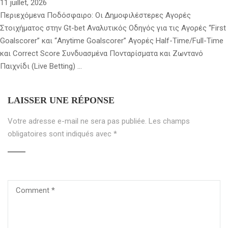
11 juillet, 2026
Περιεχόμενα Ποδόσφαιρο: Οι Δημοφιλέστερες Αγορές
Στοιχήματος στην Gt-bet Αναλυτικός Οδηγός για τις Αγορές “First
Goalscorer” και “Anytime Goalscorer” Αγορές Half-Time/Full-Time
και Correct Score Συνδυασμένα Πονταρίσματα και Ζωντανό
Παιχνίδι (Live Betting) …
LAISSER UNE RÉPONSE
Votre adresse e-mail ne sera pas publiée.
Les champs
obligatoires sont indiqués avec
*