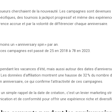
s joueurs cherchaient de la nouveauté. Les campagnes sont devenues
spécifiques, des tournois à jackpot progressif et même des expérienc
rrence accrue et par la volonté de différencier chaque anniversaire.
oins un « anniversary spin » par an.
e ces campagnes est passé de 25 en 2018 à 78 en 2023.
 pendant les vacances d’été, mais aussi autour des dates d’annivers
. Les données d’affiliation montrent une hausse de 32 % du nombre 
anniversaire, ce qui confirme l’attractivité de ces campagnes.
 un simple rappel de la date de création ; c’est un levier marketing st
ation et de conformité pour offrir une expérience riche et diversifi