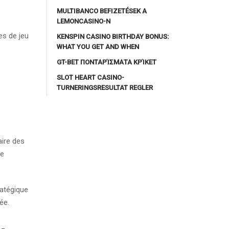
MULTIBANCO BEFIZETÉSEK A
LEMONCASINO-N
es de jeu
KENSPIN CASINO BIRTHDAY BONUS:
WHAT YOU GET AND WHEN
GT-BET ΠΟΝΤΑΡΊΣΜΑΤΑ ΚΡΊΚΕΤ
SLOT HEART CASINO-
TURNERINGSRESULTAT REGLER
aire des
de
ratégique
ée.