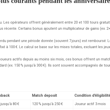
plus courants pendant les anniversaire
u. Les opérateurs offrent généralement entre 20 et 100 tours gratuit
 récente. Certains bonus ajoutent un multiplicateur de gains (ex. 2
rdu pendant une période donnée (souvent 7 jours) est remboursé. L
xé à 100 €. Le calcul se base sur les mises totales, excluant les jeux
joueurs actifs depuis au moins six mois, ces bonus offrent un matc
ard (ex. 150 % jusqu’à 300 €). Ils sont souvent accompagnés de tou
hback
Match deposit
Condition d’éligibilit
 jusqu’à 80 €
120 % jusqu’à 250 €
Joueur actif 3 mois