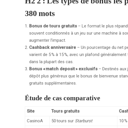
H2 2 : Les types de bonus les 
380 mots
Bonus de tours gratuits
– Le format le plus répand
souvent conditionnés à un jeu sur une machine à sous
augmenter l’impact.
Cashback anniversaire
– Un pourcentage du net pe
varient de 5 % à 15 %, avec un plafond généralement fi
dans la plupart des cas.
Bonus « match deposit » exclusifs
– Destinés aux 
dépôt plus généreux que le bonus de bienvenue stand
gratuits supplémentaires.
Étude de cas comparative
Site
Tours gratuits
Cas
CasinoA
50 tours sur
Starburst
10 %