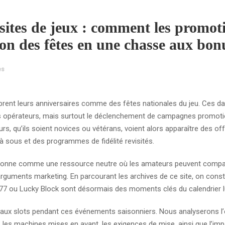
 sites de jeux : comment les promot
son des fêtes en une chasse aux bon
es
brent leurs anniversaires comme des fêtes nationales du jeu. Ces d
 opérateurs, mais surtout le déclenchement de campagnes promoti
rs, qu’ils soient novices ou vétérans, voient alors apparaître des of
 à sous et des programmes de fidélité revisités.
ionne comme une ressource neutre où les amateurs peuvent compa
arguments marketing. En parcourant les archives de ce site, on cons
7 ou Lucky Block sont désormais des moments clés du calendrier l
s aux slots pendant ces événements saisonniers. Nous analyserons l’
 les machines mises en avant, les exigences de mise, ainsi que l’imp