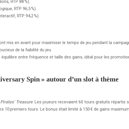
lions, RTP 88 %).
ogique, RTP 96,5 %).
eractif, RTP 94,2 %).
sont mis en avant pour maximiser le temps de jeu pendant la campag
cieux de la fiabilité du jeu.
équilibre entre fréquence et taille des gains, idéal pour les promoti
versary Spin » autour d’un slot à thème
r
Pirates’ Treasure
. Les joueurs recevaient 60 tours gratuits répartis 
 les 10 premiers tours. Le bonus était limité à 150 € de gains maximu