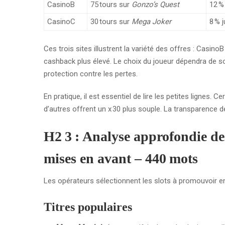
CasinoB
75 tours sur
Gonzo’s Quest
12 %
CasinoC
30 tours sur
Mega Joker
8 % 
Ces trois sites illustrent la variété des offres : Casino
cashback plus élevé. Le choix du joueur dépendra de son
protection contre les pertes.
En pratique, il est essentiel de lire les petites lignes.
d’autres offrent un x 30 plus souple. La transparence d
H2 3 : Analyse approfondie des
mises en avant – 440 mots
Les opérateurs sélectionnent les slots à promouvoir en
Titres populaires