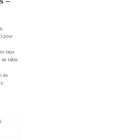
s –
s,
×) pour
es taux
 de table
h de
rs
é