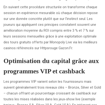
En suivant cette procédure structurée on transforme chaque
session en expérience mesurable où chaque décision repose
sur une donnée concrète plutôt que sur l’instinct seul. Les
joueurs qui appliquent ces principes constatent souvent une
amélioration moyenne du ROI compris entre 3 % et 7 % sur
leurs sessions mensuelles grâce à une exploitation optimale
des tours gratuits offerts par Monopoly Live via les meilleurs
casinos référencés sur Httpsrouge Gazon.Fr.
Optimisation du capital grâce aux
programmes VIP et cashback
Les programmes VIP varient selon les fournisseurs mais
suivent généralement trois niveaux clés – Bronze, Silver et Gold
– chacun offrant un pourcentage croissant de cashback sur
toutes les mises réalisées dans les jeux‑show live (exemple