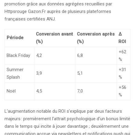
promotion grâce aux données agrégées recueillies par
Httpsrouge Gazon.Fr auprès de plusieurs plateformes
françaises certifiées ANJ.
Conversion avant
Conversion après
Δ
Période
(%)
(%)
ROI
+62
Black Friday
4,2
6,8
%
Summer
+31
3,9
5,1
Splash
%
+56
Noël
4,5
7,0
%
L’augmentation notable du ROI s’explique par deux facteurs
majeurs : premièrement l’attrait psychologique d’un bonus limité
dans le temps qui incite à jouer davantage ; deuxièmement une
communication accrue via newsletters et notifications push qui