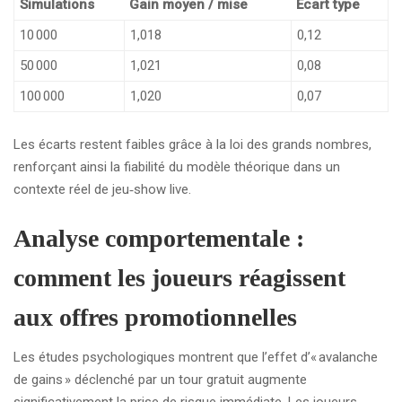
Simulations
Gain moyen / mise
Écart type
10 000
1,018
0,12
50 000
1,021
0,08
100 000
1,020
0,07
Les écarts restent faibles grâce à la loi des grands nombres,
renforçant ainsi la fiabilité du modèle théorique dans un
contexte réel de jeu‑show live.
Analyse comportementale :
comment les joueurs réagissent
aux offres promotionnelles
Les études psychologiques montrent que l’effet d’« avalanche
de gains » déclenché par un tour gratuit augmente