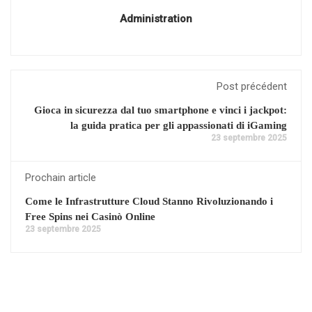
Administration
Post précédent
Gioca in sicurezza dal tuo smartphone e vinci i jackpot:
la guida pratica per gli appassionati di iGaming
23 septembre 2025
Prochain article
Come le Infrastrutture Cloud Stanno Rivoluzionando i
Free Spins nei Casinò Online
23 septembre 2025