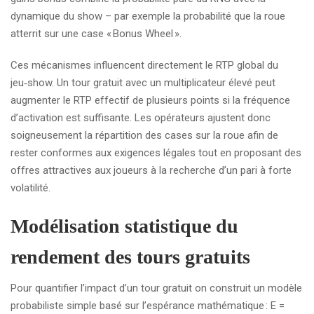
dynamique du show – par exemple la probabilité que la roue
atterrit sur une case « Bonus Wheel ».
Ces mécanismes influencent directement le RTP global du
jeu‑show. Un tour gratuit avec un multiplicateur élevé peut
augmenter le RTP effectif de plusieurs points si la fréquence
d’activation est suffisante. Les opérateurs ajustent donc
soigneusement la répartition des cases sur la roue afin de
rester conformes aux exigences légales tout en proposant des
offres attractives aux joueurs à la recherche d’un pari à forte
volatilité.
Modélisation statistique du
rendement des tours gratuits
Pour quantifier l’impact d’un tour gratuit on construit un modèle
probabiliste simple basé sur l’espérance mathématique : E =