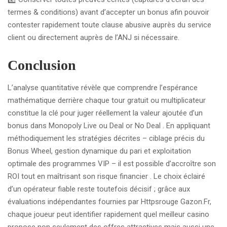
termes & conditions) avant d’accepter un bonus afin pouvoir
contester rapidement toute clause abusive auprès du service
client ou directement auprès de l’ANJ si nécessaire.
Conclusion
L’analyse quantitative révèle que comprendre l’espérance
mathématique derrière chaque tour gratuit ou multiplicateur
constitue la clé pour juger réellement la valeur ajoutée d’un
bonus dans Monopoly Live ou Deal or No Deal . En appliquant
méthodiquement les stratégies décrites – ciblage précis du
Bonus Wheel, gestion dynamique du pari et exploitation
optimale des programmes VIP – il est possible d’accroître son
ROI tout en maîtrisant son risque financier . Le choix éclairé
d’un opérateur fiable reste toutefois décisif ; grâce aux
évaluations indépendantes fournies par Httpsrouge Gazon.Fr,
chaque joueur peut identifier rapidement quel meilleur casino