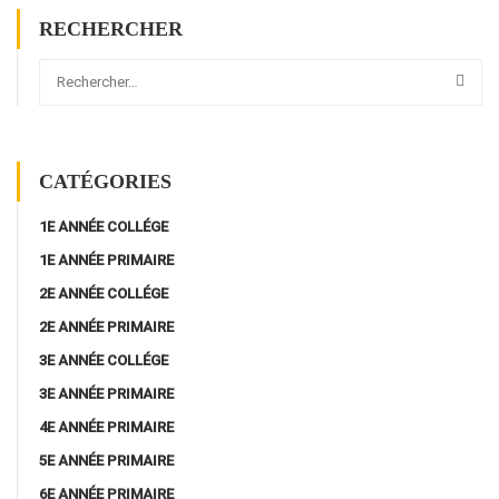
RECHERCHER
CATÉGORIES
1E ANNÉE COLLÉGE
1E ANNÉE PRIMAIRE
2E ANNÉE COLLÉGE
2E ANNÉE PRIMAIRE
3E ANNÉE COLLÉGE
3E ANNÉE PRIMAIRE
4E ANNÉE PRIMAIRE
5E ANNÉE PRIMAIRE
6E ANNÉE PRIMAIRE