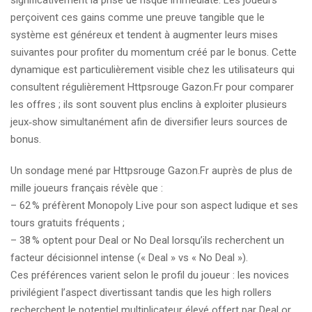
significativement la prise de risque immédiate. Les joueurs
perçoivent ces gains comme une preuve tangible que le
système est généreux et tendent à augmenter leurs mises
suivantes pour profiter du momentum créé par le bonus. Cette
dynamique est particulièrement visible chez les utilisateurs qui
consultent régulièrement Httpsrouge Gazon.Fr pour comparer
les offres ; ils sont souvent plus enclins à exploiter plusieurs
jeux‑show simultanément afin de diversifier leurs sources de
bonus.
Un sondage mené par Httpsrouge Gazon.Fr auprès de plus de
mille joueurs français révèle que :
– 62 % préfèrent Monopoly Live pour son aspect ludique et ses
tours gratuits fréquents ;
– 38 % optent pour Deal or No Deal lorsqu’ils recherchent un
facteur décisionnel intense (« Deal » vs « No Deal »).
Ces préférences varient selon le profil du joueur : les novices
privilégient l’aspect divertissant tandis que les high rollers
recherchent le potentiel multiplicateur élevé offert par Deal or