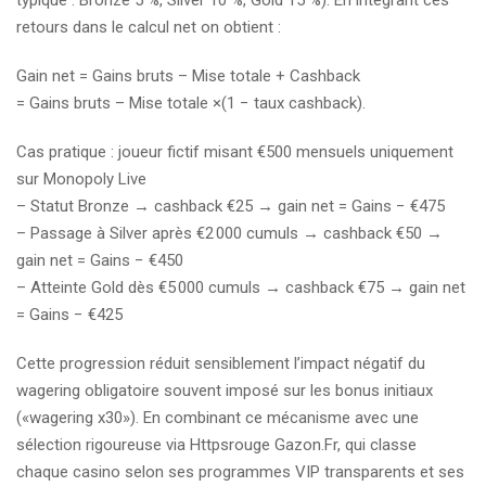
typique : Bronze 5 %, Silver 10 %, Gold 15 %). En intégrant ces
retours dans le calcul net on obtient :
Gain net = Gains bruts – Mise totale + Cashback
= Gains bruts – Mise totale ×(1 − taux cashback).
Cas pratique : joueur fictif misant €500 mensuels uniquement
sur Monopoly Live
– Statut Bronze → cashback €25 → gain net = Gains − €475
– Passage à Silver après €2 000 cumuls → cashback €50 →
gain net = Gains − €450
– Atteinte Gold dès €5 000 cumuls → cashback €75 → gain net
= Gains − €425
Cette progression réduit sensiblement l’impact négatif du
wagering obligatoire souvent imposé sur les bonus initiaux
(«wagering x30»). En combinant ce mécanisme avec une
sélection rigoureuse via Httpsrouge Gazon.Fr, qui classe
chaque casino selon ses programmes VIP transparents et ses