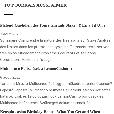
TU POURRAIS AUSSI AIMER
Plafond Quotidien des Tours Gratuits Stake : Y En a-t-il Un ?
7 août, 2026
Sommaire Comprendre la nature des free spins sur Stake Analyse
des limites dans les promotions typiques Comment réclamer vos
free spins efficacement Problèmes courants et solutions
Conclusion : Maximiser l’usage …
Multibanco Befizetések a LemonCasino-n
6 août, 2026
Tartalom Mi az a Multibanco és hogyan működik a LemonCasinón?
Lépésről lépésre: Multibanco befizetés a LemonCasinón Befizetési
határok, díjak és feldolgozási idők LemonCasino bónuszok és
Multibanco befizetések Szükséges dokumentumok és …
Kenspin casino Birthday Bonus: What You Get and When