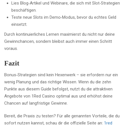
Lies Blog‑Artikel und Webinare, die sich mit Slot‑Strategien
beschäftigen.
Teste neue Slots im Demo‑Modus, bevor du echtes Geld
einsetzt.
Durch kontinuierliches Lernen maximierst du nicht nur deine
Gewinnchancen, sondern bleibst auch immer einen Schritt
voraus.
Fazit
Bonus‑Strategien sind kein Hexenwerk – sie erfordern nur ein
wenig Planung und das richtige Wissen. Wenn du die zehn
Punkte aus diesem Guide befolgst, nutzt du die attraktiven
Angebote von 1Red Casino optimal aus und erhöhst deine
Chancen auf langfristige Gewinne.
Bereit, die Praxis zu testen? Für alle genannten Vorteile, die du
sofort nutzen kannst, schau dir die offizielle Seite an:
1red