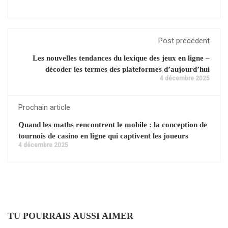
Post précédent
Les nouvelles tendances du lexique des jeux en ligne –
décoder les termes des plateformes d’aujourd’hui
4 décembre 2025
Prochain article
Quand les maths rencontrent le mobile : la conception de
tournois de casino en ligne qui captivent les joueurs
4 décembre 2025
TU POURRAIS AUSSI AIMER