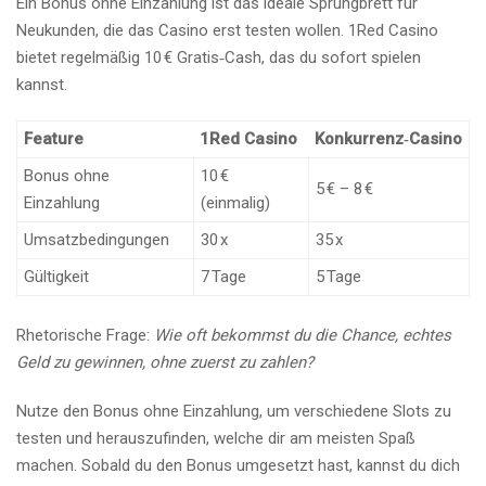
Ein Bonus ohne Einzahlung ist das ideale Sprungbrett für
Neukunden, die das Casino erst testen wollen. 1Red Casino
bietet regelmäßig 10 € Gratis‑Cash, das du sofort spielen
kannst.
Feature
1Red Casino
Konkurrenz‑Casino
Bonus ohne
10 €
5 € – 8 €
Einzahlung
(einmalig)
Umsatzbedingungen
30 x
35 x
Gültigkeit
7 Tage
5 Tage
Rhetorische Frage:
Wie oft bekommst du die Chance, echtes
Geld zu gewinnen, ohne zuerst zu zahlen?
Nutze den Bonus ohne Einzahlung, um verschiedene Slots zu
testen und herauszufinden, welche dir am meisten Spaß
machen. Sobald du den Bonus umgesetzt hast, kannst du dich