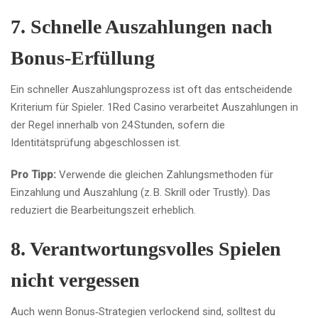
7. Schnelle Auszahlungen nach
Bonus‑Erfüllung
Ein schneller Auszahlungsprozess ist oft das entscheidende
Kriterium für Spieler. 1Red Casino verarbeitet Auszahlungen in
der Regel innerhalb von 24 Stunden, sofern die
Identitätsprüfung abgeschlossen ist.
Pro Tipp:
Verwende die gleichen Zahlungsmethoden für
Einzahlung und Auszahlung (z. B. Skrill oder Trustly). Das
reduziert die Bearbeitungszeit erheblich.
8. Verantwortungsvolles Spielen
nicht vergessen
Auch wenn Bonus‑Strategien verlockend sind, solltest du