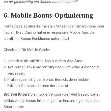
es dir gleichzeitig ein Sicherheitsnetz bietet?
6. Mobile Bonus‑Optimierung
Heutzutage spielen die meisten Nutzer über Smartphone oder
Tablet. 1Red Casino hat eine responsive Mobile‑App, die
sämtliche Bonus‑Funktionen unterstützt.
Checkliste für Mobile‑Spieler:
Installiere die offizielle App aus dem App‑Store.
Aktiviere Push‑Benachrichtigungen, um keine Aktionen zu
verpassen.
Prüfe regelmäßig den Bonus‑Bereich, denn mobile
Exklusiv‑Deals erscheinen dort zuerst.
Did You Know?
Die mobile Version von 1Red Casino bietet
exklusive 5 % Bonus‑Erhöhungen für Einzahlungen über das
Smartphone.