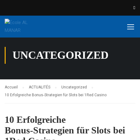
UNCATEGORIZED
Accueil
ACTUALITÉS
Uncategorized
10 Erfolgreiche Bonus‑Strategien für Slots bei 1Red Casino
10 Erfolgreiche
Bonus‑Strategien für Slots bei