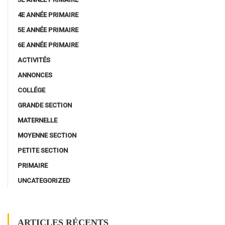
4E ANNÉE PRIMAIRE
5E ANNÉE PRIMAIRE
6E ANNÉE PRIMAIRE
ACTIVITÉS
ANNONCES
COLLÉGE
GRANDE SECTION
MATERNELLE
MOYENNE SECTION
PETITE SECTION
PRIMAIRE
UNCATEGORIZED
ARTICLES RÉCENTS