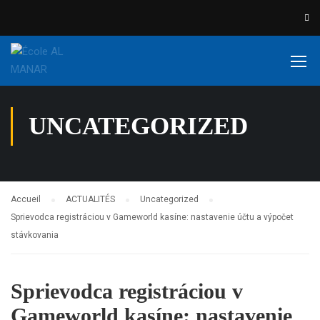
UNCATEGORIZED
Accueil
ACTUALITÉS
Uncategorized
Sprievodca registráciou v Gameworld kasíne: nastavenie účtu a výpočet
stávkovania
Sprievodca registráciou v
Gameworld kasíne: nastavenie