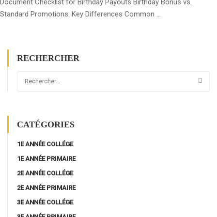
Document Checklist for Birthday Payouts Birthday Bonus vs.
Standard Promotions: Key Differences Common …
RECHERCHER
CATÉGORIES
1E ANNÉE COLLÉGE
1E ANNÉE PRIMAIRE
2E ANNÉE COLLÉGE
2E ANNÉE PRIMAIRE
3E ANNÉE COLLÉGE
3E ANNÉE PRIMAIRE