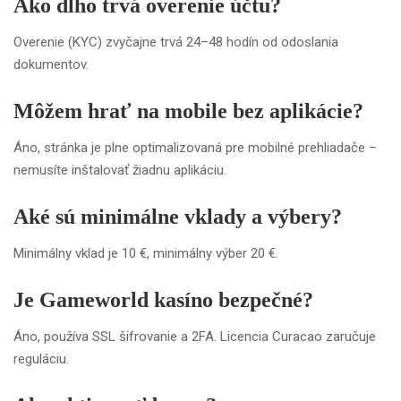
Ako dlho trvá overenie účtu?
Overenie (KYC) zvyčajne trvá 24–48 hodín od odoslania
dokumentov.
Môžem hrať na mobile bez aplikácie?
Áno, stránka je plne optimalizovaná pre mobilné prehliadače –
nemusíte inštalovať žiadnu aplikáciu.
Aké sú minimálne vklady a výbery?
Minimálny vklad je 10 €, minimálny výber 20 €.
Je Gameworld kasíno bezpečné?
Áno, používa SSL šifrovanie a 2FA. Licencia Curacao zaručuje
reguláciu.