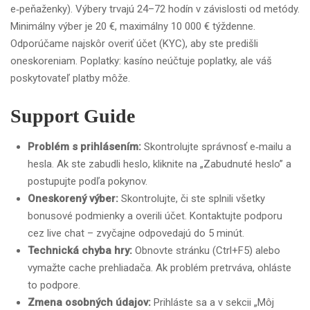
e‑peňaženky). Výbery trvajú 24–72 hodín v závislosti od metódy.
Minimálny výber je 20 €, maximálny 10 000 € týždenne.
Odporúčame najskôr overiť účet (KYC), aby ste predišli
oneskoreniam. Poplatky: kasíno neúčtuje poplatky, ale váš
poskytovateľ platby môže.
Support Guide
Problém s prihlásením:
Skontrolujte správnosť e‑mailu a
hesla. Ak ste zabudli heslo, kliknite na „Zabudnuté heslo” a
postupujte podľa pokynov.
Oneskorený výber:
Skontrolujte, či ste splnili všetky
bonusové podmienky a overili účet. Kontaktujte podporu
cez live chat – zvyčajne odpovedajú do 5 minút.
Technická chyba hry:
Obnovte stránku (Ctrl+F5) alebo
vymažte cache prehliadača. Ak problém pretrváva, ohláste
to podpore.
Zmena osobných údajov:
Prihláste sa a v sekcii „Môj