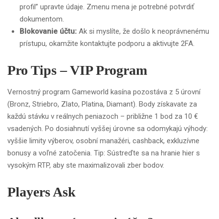
profil” upravte údaje. Zmenu mena je potrebné potvrdiť
dokumentom.
Blokovanie účtu:
Ak si myslíte, že došlo k neoprávnenému
prístupu, okamžite kontaktujte podporu a aktivujte 2FA.
Pro Tips – VIP Program
Vernostný program Gameworld kasína pozostáva z 5 úrovní
(Bronz, Striebro, Zlato, Platina, Diamant). Body získavate za
každú stávku v reálnych peniazoch – približne 1 bod za 10 €
vsadených. Po dosiahnutí vyššej úrovne sa odomykajú výhody:
vyššie limity výberov, osobní manažéri, cashback, exkluzívne
bonusy a voľné zatočenia. Tip: Sústreďte sa na hranie hier s
vysokým RTP, aby ste maximalizovali zber bodov.
Players Ask