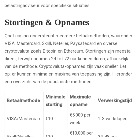
belastingadviseur voor specifieke situaties.
Stortingen & Opnames
Qbet casino ondersteunt meerdere betaalmethoden, waaronder
VISA, Mastercard, Skrill, Neteller, Paysafecard en diverse
cryptovaluta zoals Bitcoin en Ethereum. Stortingen zijn meestal
direct, terwijl opnames 24 tot 72 uur kunnen duren, afhankelijk
van de methode. Cryptovaluta-opnames zijn vaak sneller. Let
op: er kunnen minima en maxima van toepassing zijn. Hieronder
een overzicht van de populairste methoden:
Minimale
Maximale
Betaalmethode
Verwerkingstijd
storting
opname
€5.000 per
VISA/Mastercard
€10
1-3 werkdagen
week
€10.000 per
Skrill/Neteller
€10
24-48 uur