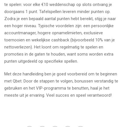
te spelen: voor elke €10 weddenschap op slots ontvang je
doorgaans 1 punt. Tafelspellen leveren minder punten op.
Zodra je een bepaald aantal punten hebt bereikt, stijg je naar
een hoger niveau. Typische voordelen zijn: een persoonlijke
accountmanager, hogere opnamelimieten, exclusieve
toernooien en wekelijkse cashback (bijvoorbeeld 10% van je
nettoverliezen). Het loont om regelmatig te spelen en
promoties in de gaten te houden, want soms worden extra
punten uitgedeeld op specifieke spellen.
Met deze handleiding ben je goed voorbereid om te beginnen
met Qbet. Door de stappen te volgen, bonussen verstandig te
gebruiken en het VIP-programma te benutten, haal je het
meeste uit je ervaring. Veel succes en speel verantwoord!