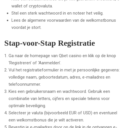
wallet of cryptovaluta.
Stel een sterk wachtwoord in en noteer het veilig.
Lees de algemene voorwaarden van de welkomstbonus
voordat je stort.
Stap-voor-Stap Registratie
Ga naar de homepage van Qbet casino en klik op de knop
‘Registreren’ of ‘Aanmelden’.
Vul het registratieformulier in met je persoonlijke gegevens:
volledige naam, geboortedatum, adres, e-mailadres en
telefoonnummer.
Kies een gebruikersnaam en wachtwoord. Gebruik een
combinatie van letters, cijfers en speciale tekens voor
optimale beveiliging.
Selecteer je valuta (bijvoorbeeld EUR of USD) en eventueel
een welkomstbonus die je wilt activeren.
Bevestig je e-mailadres door op de link in de ontvangen e-