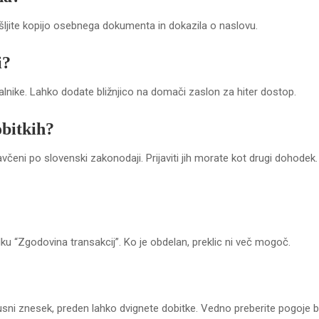
Pošljite kopijo osebnega dokumenta in dokazila o naslovu.
i?
lnike. Lahko dodate bližnjico na domači zaslon za hiter dostop.
obitkih?
včeni po slovenski zakonodaji. Prijaviti jih morate kot drugi dohodek.
elku “Zgodovina transakcij”. Ko je obdelan, preklic ni več mogoč.
usni znesek, preden lahko dvignete dobitke. Vedno preberite pogoje 