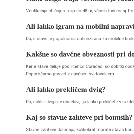
Verifikacija običajno traja do 48 ur, včasih tudi manj. 
Ali lahko igram na mobilni naprav
Da, e stave je popolnoma optimizirana za mobilne brska
Kakšne so davčne obveznosti pri d
Ker e stave deluje pod licenco Curacao, so dobitki obda
Priporočamo posvet z davčnim svetovalcem.
Ali lahko prekličem dvig?
Da, dokler dvig ni v obdelavi, ga lahko prekličete v razd
Kaj so stavne zahteve pri bonusih?
Stavne zahteve določajo, kolikokrat morate staviti bon