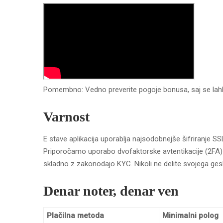
Pomembno: Vedno preverite pogoje bonusa, saj se lahko
Varnost
E stave aplikacija uporablja najsodobnejše šifriranje 
Priporočamo uporabo dvofaktorske avtentikacije (2FA) z
skladno z zakonodajo KYC. Nikoli ne delite svojega gesla
Denar noter, denar ven
Plačilna metoda
Minimalni polog