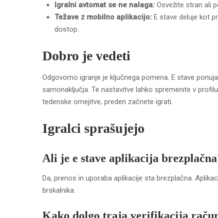
Igralni avtomat se ne nalaga:
Osvežite stran ali 
Težave z mobilno aplikacijo:
E stave deluje kot p
dostop.
Dobro je vedeti
Odgovorno igranje je ključnega pomena. E stave ponuja
samonaključja. Te nastavitve lahko spremenite v profil
tedenske omejitve, preden začnete igrati.
Igralci sprašujejo
Ali je e stave aplikacija brezplačna
Da, prenos in uporaba aplikacije sta brezplačna. Aplikaci
brskalnika.
Kako dolgo traja verifikacija raču