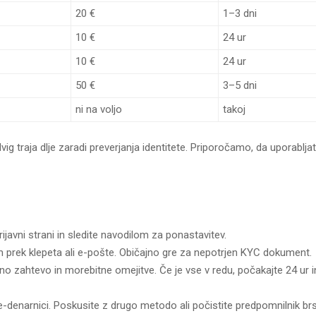
20 €
1–3 dni
10 €
24 ur
10 €
24 ur
50 €
3–5 dni
ni na voljo
takoj
vig traja dlje zaradi preverjanja identitete. Priporočamo, da uporabljat
ijavni strani in sledite navodilom za ponastavitev.
 prek klepeta ali e-pošte. Običajno gre za nepotrjen KYC dokument.
tavno zahtevo in morebitne omejitve. Če je vse v redu, počakajte 24 ur 
 e-denarnici. Poskusite z drugo metodo ali počistite predpomnilnik brs