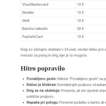
Visa/Mastercard
10 €
Neteller
10 €
Skrill
10 €
Bančno nakazilo
20 €
PaySafeCard
10 €
Dvigi so običajno obdelani v 24 urah, vendar lahko prvi d
metodo za polog in dvig, kjer je to mogoče.
Hitro popravilo
Pozabljeno geslo:
Kliknite “Pozabljeno geslo” na pr
Račun je blokiran:
Kontaktirajte podporo strankam
Dvig se ne obdeluje:
Preverite, ali ste izpolnili s
pokličite podporo.
Napaka pri pologu:
Preverite podatke o kartici ali