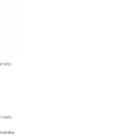
e isto
in nato
kalnika.