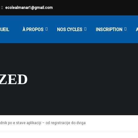
0
ecolealmanar1@gmail.com
UEIL
À PROPOS
NOS CYCLES
INSCRIPTION
ZED
dnik po e stave aplikaciji – od registracije do dviga