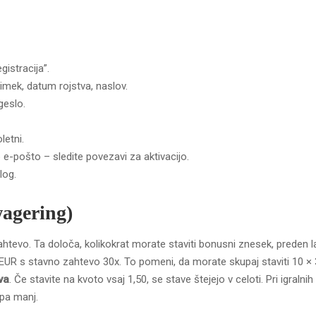
istracija”.
iimek, datum rojstva, naslov.
geslo.
letni.
o e-pošto – sledite povezavi za aktivacijo.
log.
wagering)
evo. Ta določa, kolikokrat morate staviti bonusni znesek, preden 
0 EUR s stavno zahtevo 30x. To pomeni, da morate skupaj staviti 10 ×
va
. Če stavite na kvoto vsaj 1,50, se stave štejejo v celoti. Pri igralnih
 pa manj.