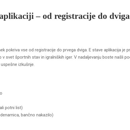
plikaciji – od registracije do dviga
nek pokriva vse od registracije do prvega dviga. E stave aplikacija je pr
 v svet športnih stav in igralniških iger. V nadaljevanju boste našli p
 uspešne izkušnje.
vo
i potni list)
e-denarnica, bančno nakazilo)