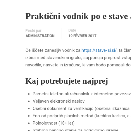
Praktični vodnik po e stave a
Date
Posté par
ADMINISTRATION
19 FÉVRIER 2017
Če iščete zanesljiv vodnik za
https://stave-si.si/
, ta čla
izbira med slovenskimi igralci, saj ponuja preprost vstop
navodila, nasvete in izračune, ki vam bodo pomagali do
Kaj potrebujete najprej
Pametni telefon ali računalnik z internetno poveza
Veljaven elektronski naslov
Osebni dokument za verifikacijo (osebna izkaznica al
Eno od podprtih plačilnih metod (kreditna kartica, 
Polnoletnost (18+ let)
Stabilno bančno stanje za odgovorno igranje