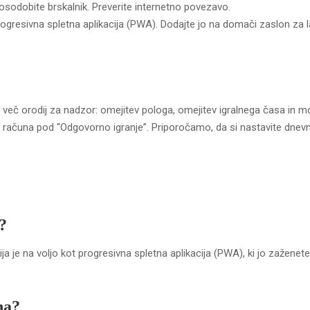
posodobite brskalnik. Preverite internetno povezavo.
rogresivna spletna aplikacija (PWA). Dodajte jo na domači zaslon za la
 več orodij za nadzor: omejitev pologa, omejitev igralnega časa in 
u računa pod “Odgovorno igranje”. Priporočamo, da si nastavite dnevn
?
ja je na voljo kot progresivna spletna aplikacija (PWA), ki jo zaženete
na?