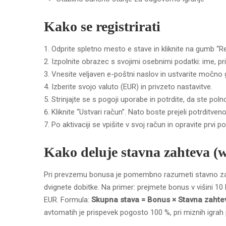
Kako se registrirati
Odprite spletno mesto e stave in kliknite na gumb “Reg
Izpolnite obrazec s svojimi osebnimi podatki: ime, pr
Vnesite veljaven e-poštni naslov in ustvarite močno 
Izberite svojo valuto (EUR) in privzeto nastavitve.
Strinjajte se s pogoji uporabe in potrdite, da ste polno
Kliknite “Ustvari račun”. Nato boste prejeli potrditven
Po aktivaciji se vpišite v svoj račun in opravite prvi po
Kako deluje stavna zahteva (
Pri prevzemu bonusa je pomembno razumeti stavno zaht
dvignete dobitke. Na primer: prejmete bonus v višini 1
EUR. Formula:
Skupna stava = Bonus × Stavna zahte
avtomatih je prispevek pogosto 100 %, pri miznih igrah