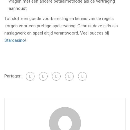
vragen met een andere betaalmethode als de vertraging
aanhoudt.
Tot slot: een goede voorbereiding en kennis van de regels
zorgen voor een prettige spelervaring. Gebruik deze gids als
naslagwerk en speel altijd verantwoord. Veel succes bij
Starcasino
!
Partager: