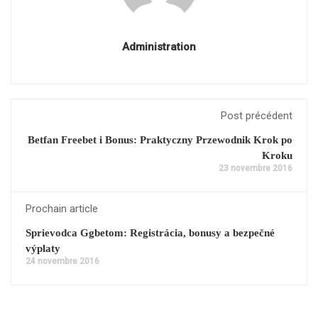
Administration
Post précédent
Betfan Freebet i Bonus: Praktyczny Przewodnik Krok po
Kroku
23 novembre 2016
Prochain article
Sprievodca Ggbetom: Registrácia, bonusy a bezpečné
výplaty
24 novembre 2016