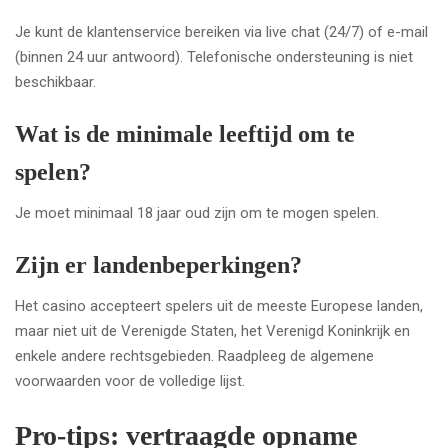
Je kunt de klantenservice bereiken via live chat (24/7) of e-mail
(binnen 24 uur antwoord). Telefonische ondersteuning is niet
beschikbaar.
Wat is de minimale leeftijd om te
spelen?
Je moet minimaal 18 jaar oud zijn om te mogen spelen.
Zijn er landenbeperkingen?
Het casino accepteert spelers uit de meeste Europese landen,
maar niet uit de Verenigde Staten, het Verenigd Koninkrijk en
enkele andere rechtsgebieden. Raadpleeg de algemene
voorwaarden voor de volledige lijst.
Pro-tips: vertraagde opname