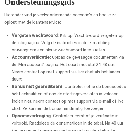
Ondersteuningsgids
Hieronder vind je veelvoorkomende scenario’s en hoe je ze
oplost met de klantenservice:
Vergeten wachtwoord:
Klik op ‘Wachtwoord vergeten’ op
de inlogpagina. Volg de instructies in de e-mail die je
ontvangt om een nieuw wachtwoord in te stellen.
Accountverificatie:
Upload de gevraagde documenten via
de ‘Mijn account’-pagina. Het duurt meestal 24-48 uur.
Neem contact op met support via live chat als het langer
duurt.
Bonus niet gecrediteerd:
Controleer of je de bonuscodes
hebt gebruikt en of aan de stortingsvereisten is voldaan.
Indien niet, neem contact op met support via e-mail of live
chat. Ze kunnen de bonus handmatig toevoegen.
Opnamevertraging:
Controleer eerst of je verificatie is
voltooid. Raadpleeg de opnametijden in de tabel. Na 48 uur
kun je contact opnemen met support om de status te