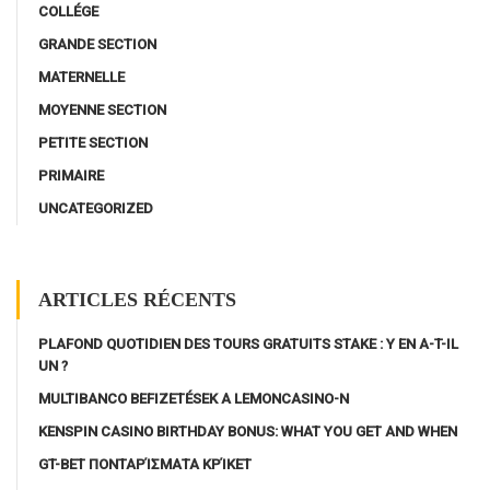
COLLÉGE
GRANDE SECTION
MATERNELLE
MOYENNE SECTION
PETITE SECTION
PRIMAIRE
UNCATEGORIZED
ARTICLES RÉCENTS
PLAFOND QUOTIDIEN DES TOURS GRATUITS STAKE : Y EN A-T-IL
UN ?
MULTIBANCO BEFIZETÉSEK A LEMONCASINO-N
KENSPIN CASINO BIRTHDAY BONUS: WHAT YOU GET AND WHEN
GT-BET ΠΟΝΤΑΡΊΣΜΑΤΑ ΚΡΊΚΕΤ