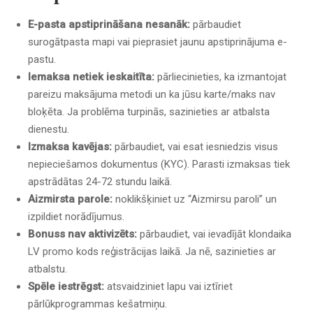
E-pasta apstiprināšana nesanāk:
pārbaudiet
surogātpasta mapi vai pieprasiet jaunu apstiprinājuma e-
pastu.
Iemaksa netiek ieskaitīta:
pārliecinieties, ka izmantojat
pareizu maksājuma metodi un ka jūsu karte/maks nav
bloķēta. Ja problēma turpinās, sazinieties ar atbalsta
dienestu.
Izmaksa kavējas:
pārbaudiet, vai esat iesniedzis visus
nepieciešamos dokumentus (KYC). Parasti izmaksas tiek
apstrādātas 24-72 stundu laikā.
Aizmirsta parole:
noklikšķiniet uz “Aizmirsu paroli” un
izpildiet norādījumus.
Bonuss nav aktivizēts:
pārbaudiet, vai ievadījāt klondaika
LV promo kods reģistrācijas laikā. Ja nē, sazinieties ar
atbalstu.
Spēle iestrēgst:
atsvaidziniet lapu vai iztīriet
pārlūkprogrammas kešatmiņu.