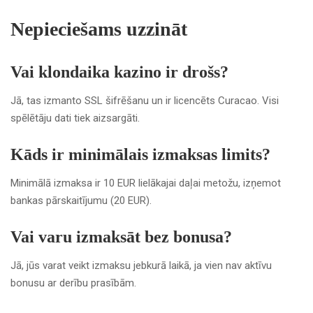
Nepieciešams uzzināt
Vai klondaika kazino ir drošs?
Jā, tas izmanto SSL šifrēšanu un ir licencēts Curacao. Visi
spēlētāju dati tiek aizsargāti.
Kāds ir minimālais izmaksas limits?
Minimālā izmaksa ir 10 EUR lielākajai daļai metožu, izņemot
bankas pārskaitījumu (20 EUR).
Vai varu izmaksāt bez bonusa?
Jā, jūs varat veikt izmaksu jebkurā laikā, ja vien nav aktīvu
bonusu ar derību prasībām.