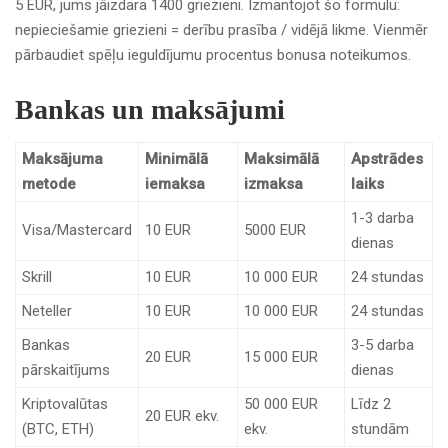
5 EUR, jums jāizdara 1400 griezieni. Izmantojot šo formulu:
nepieciešamie griezieni = derību prasība / vidējā likme. Vienmēr
pārbaudiet spēļu ieguldījumu procentus bonusa noteikumos.
Bankas un maksājumi
Maksājuma
Minimālā
Maksimālā
Apstrādes
metode
iemaksa
izmaksa
laiks
1-3 darba
Visa/Mastercard
10 EUR
5000 EUR
dienas
Skrill
10 EUR
10 000 EUR
24 stundas
Neteller
10 EUR
10 000 EUR
24 stundas
Bankas
3-5 darba
20 EUR
15 000 EUR
pārskaitījums
dienas
Kriptovalūtas
50 000 EUR
Līdz 2
20 EUR ekv.
(BTC, ETH)
ekv.
stundām