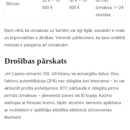
20 € – 10
50 € – 10
30 min
Bitcoin
000 €
000 €
Izmaksa: 1–24
stundas
Ņem vērā, ka izmaksas uz kartēm var ilgt ilgāk, savukārt e-maki
un kriptovalūtas ir ātrākas. Vienmēr pārliecinies, ka tava izvēlētā
metode ir pieejama arī izmaksām.
Drošības pārskats
Jet Casino izmanto SSL šifrēšanu, lai aizsargātu datus. Divu
faktoru autentifikācija (2FA) nav obligāta, bet ieteicama – to var
aktivizēt profila iestatījumos. KYC pārbaude ir obligāta pirms
pirmās izmaksas – jāiesniedz pases vai ID kopija. Kazino
darbojas ar Kirasao licenci, tāpēc atceries: laimestu aplikšana
ar nodokļiem ir spēlētāja atbildība atbilstoši dzīvesvietas
likumiem.