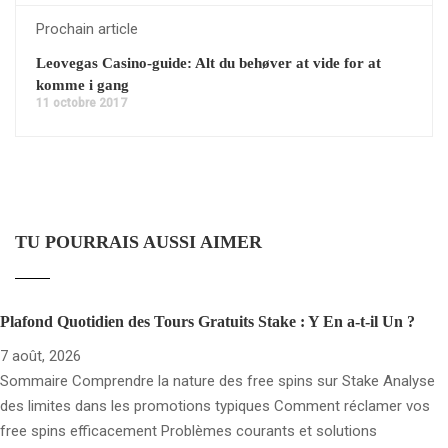
Prochain article
Leovegas Casino-guide: Alt du behøver at vide for at
komme i gang
11 octobre 2017
TU POURRAIS AUSSI AIMER
Plafond Quotidien des Tours Gratuits Stake : Y En a-t-il Un ?
7 août, 2026
Sommaire Comprendre la nature des free spins sur Stake Analyse
des limites dans les promotions typiques Comment réclamer vos
free spins efficacement Problèmes courants et solutions