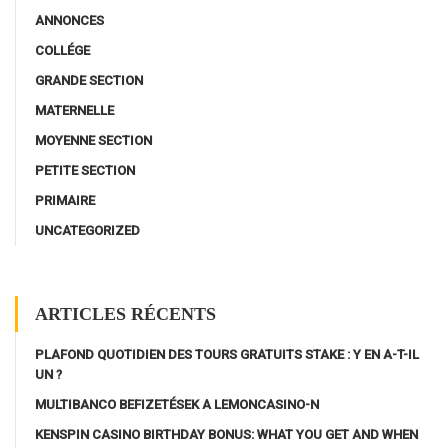
ANNONCES
COLLÉGE
GRANDE SECTION
MATERNELLE
MOYENNE SECTION
PETITE SECTION
PRIMAIRE
UNCATEGORIZED
ARTICLES RÉCENTS
PLAFOND QUOTIDIEN DES TOURS GRATUITS STAKE : Y EN A-T-IL
UN ?
MULTIBANCO BEFIZETÉSEK A LEMONCASINO-N
KENSPIN CASINO BIRTHDAY BONUS: WHAT YOU GET AND WHEN