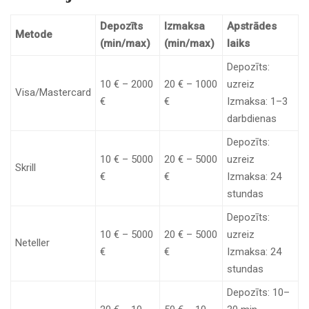
Depozīts
Izmaksa
Apstrādes
Metode
(min/max)
(min/max)
laiks
Depozīts:
10 € – 2000
20 € – 1000
uzreiz
Visa/Mastercard
€
€
Izmaksa: 1–3
darbdienas
Depozīts:
10 € – 5000
20 € – 5000
uzreiz
Skrill
€
€
Izmaksa: 24
stundas
Depozīts:
10 € – 5000
20 € – 5000
uzreiz
Neteller
€
€
Izmaksa: 24
stundas
Depozīts: 10–