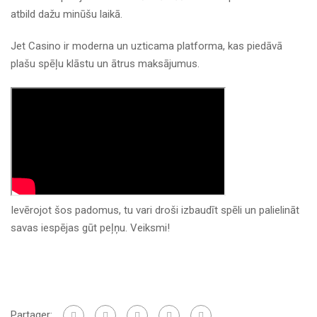
atbild dažu minūšu laikā.
Jet Casino ir moderna un uzticama platforma, kas piedāvā
plašu spēļu klāstu un ātrus maksājumus.
Ievērojot šos padomus, tu vari droši izbaudīt spēli un palielināt
savas iespējas gūt peļņu. Veiksmi!
Partager: