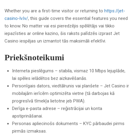
Whether you are a first-time visitor or returning to
https://jet-
casino-lv.lv/
, this guide covers the essential features you need
to know. No matter vai esi pieredzējis spēlētājs vai tikko
iepazīsties ar online kazino, šis raksts palīdzēs izprast Jet
Casino iespējas un izmantot tās maksimāli efektīvi.
Priekšnoteikumi
Interneta pieslēgums – stabila, vismaz 10 Mbps lejuplāde,
lai spēles ielādētos bez aizkavēšanās.
Personīgais dators, viedtālrunis vai planšete – Jet Casino ir
mobilajām ierīcēm optimizēta vietne (tā darbojas kā
progresīvā tīmekļa lietotne jeb PWA).
Derīga e-pasta adrese – reģistrācijai un konta
apstiprināšanai.
Personas apliecinošs dokuments – KYC pārbaudei pirms
pirmās izmaksas.