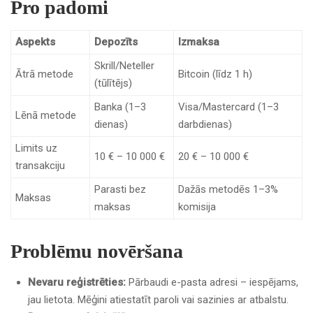
Pro padomi
Aspekts
Depozīts
Izmaksa
Skrill/Neteller
Ātrā metode
Bitcoin (līdz 1 h)
(tūlītējs)
Banka (1–3
Visa/Mastercard (1–3
Lēnā metode
dienas)
darbdienas)
Limits uz
10 € – 10 000 €
20 € – 10 000 €
transakciju
Parasti bez
Dažās metodēs 1–3%
Maksas
maksas
komisija
Problēmu novēršana
Nevaru reģistrēties:
Pārbaudi e-pasta adresi – iespējams,
jau lietota. Mēģini atiestatīt paroli vai sazinies ar atbalstu.