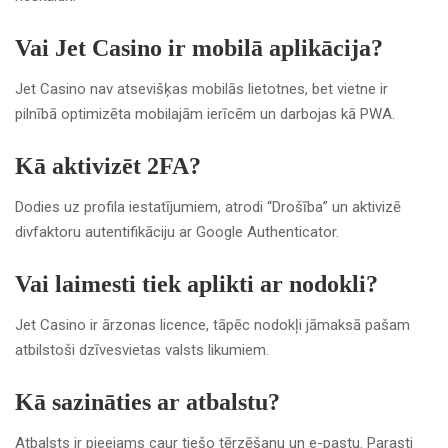
Vai Jet Casino ir mobilā aplikācija?
Jet Casino nav atsevišķas mobilās lietotnes, bet vietne ir
pilnībā optimizēta mobilajām ierīcēm un darbojas kā PWA.
Kā aktivizēt 2FA?
Dodies uz profila iestatījumiem, atrodi “Drošība” un aktivizē
divfaktoru autentifikāciju ar Google Authenticator.
Vai laimesti tiek aplikti ar nodokli?
Jet Casino ir ārzonas licence, tāpēc nodokļi jāmaksā pašam
atbilstoši dzīvesvietas valsts likumiem.
Kā sazināties ar atbalstu?
Atbalsts ir pieejams caur tiešo tērzēšanu un e-pastu. Parasti