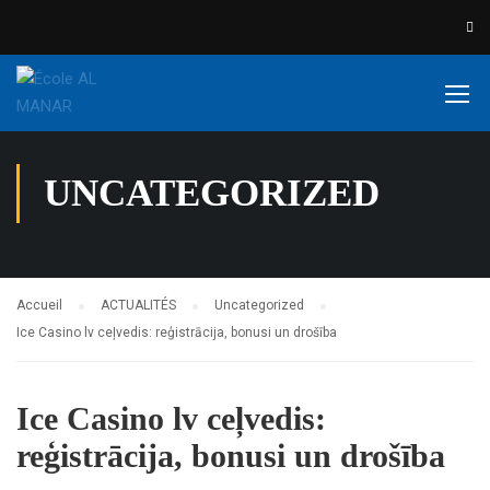
UNCATEGORIZED
Accueil
ACTUALITÉS
Uncategorized
Ice Casino lv ceļvedis: reģistrācija, bonusi un drošība
Ice Casino lv ceļvedis:
reģistrācija, bonusi un drošība