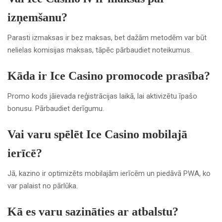
izņemšanu?
Parasti izmaksas ir bez maksas, bet dažām metodēm var būt
nelielas komisijas maksas, tāpēc pārbaudiet noteikumus.
Kāda ir Ice Casino promocode prasība?
Promo kods jāievada reģistrācijas laikā, lai aktivizētu īpašo
bonusu. Pārbaudiet derīgumu.
Vai varu spēlēt Ice Casino mobilajā
ierīcē?
Jā, kazino ir optimizēts mobilajām ierīcēm un piedāvā PWA, ko
var palaist no pārlūka.
Kā es varu sazināties ar atbalstu?