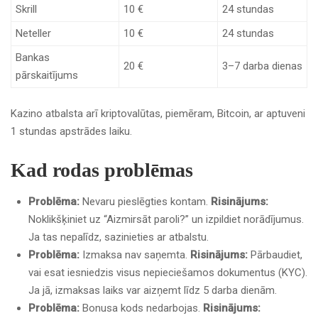
Skrill
10 €
24 stundas
Neteller
10 €
24 stundas
Bankas
20 €
3–7 darba dienas
pārskaitījums
Kazino atbalsta arī kriptovalūtas, piemēram, Bitcoin, ar aptuveni
1 stundas apstrādes laiku.
Kad rodas problēmas
Problēma:
Nevaru pieslēgties kontam.
Risinājums:
Noklikšķiniet uz “Aizmirsāt paroli?” un izpildiet norādījumus.
Ja tas nepalīdz, sazinieties ar atbalstu.
Problēma:
Izmaksa nav saņemta.
Risinājums:
Pārbaudiet,
vai esat iesniedzis visus nepieciešamos dokumentus (KYC).
Ja jā, izmaksas laiks var aizņemt līdz 5 darba dienām.
Problēma:
Bonusa kods nedarbojas.
Risinājums: