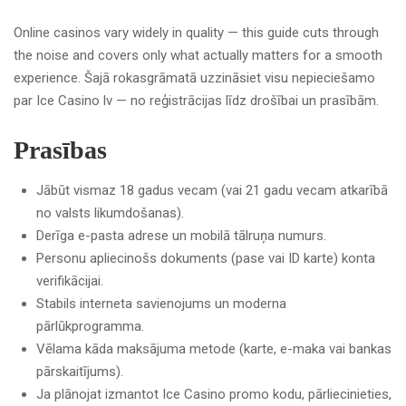
Online casinos vary widely in quality — this guide cuts through
the noise and covers only what actually matters for a smooth
experience. Šajā rokasgrāmatā uzzināsiet visu nepieciešamo
par Ice Casino lv — no reģistrācijas līdz drošībai un prasībām.
Prasības
Jābūt vismaz 18 gadus vecam (vai 21 gadu vecam atkarībā
no valsts likumdošanas).
Derīga e-pasta adrese un mobilā tālruņa numurs.
Personu apliecinošs dokuments (pase vai ID karte) konta
verifikācijai.
Stabils interneta savienojums un moderna
pārlūkprogramma.
Vēlama kāda maksājuma metode (karte, e-maka vai bankas
pārskaitījums).
Ja plānojat izmantot Ice Casino promo kodu, pārliecinieties,