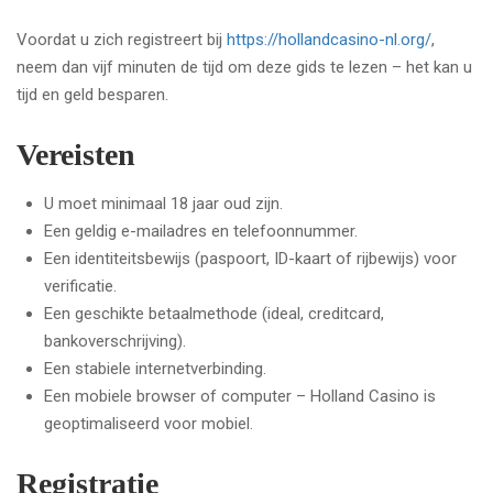
Voordat u zich registreert bij
https://hollandcasino-nl.org/
,
neem dan vijf minuten de tijd om deze gids te lezen – het kan u
tijd en geld besparen.
Vereisten
U moet minimaal 18 jaar oud zijn.
Een geldig e-mailadres en telefoonnummer.
Een identiteitsbewijs (paspoort, ID-kaart of rijbewijs) voor
verificatie.
Een geschikte betaalmethode (ideal, creditcard,
bankoverschrijving).
Een stabiele internetverbinding.
Een mobiele browser of computer – Holland Casino is
geoptimaliseerd voor mobiel.
Registratie