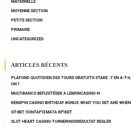
MATERNELLE
MOYENNE SECTION
PETITE SECTION
PRIMAIRE
UNCATEGORIZED
ARTICLES RÉCENTS
PLAFOND QUOTIDIEN DES TOURS GRATUITS STAKE : Y EN A-T-IL
UN ?
MULTIBANCO BEFIZETÉSEK A LEMONCASINO-N
KENSPIN CASINO BIRTHDAY BONUS: WHAT YOU GET AND WHEN
GT-BET ΠΟΝΤΑΡΊΣΜΑΤΑ ΚΡΊΚΕΤ
SLOT HEART CASINO-TURNERINGSRESULTAT REGLER