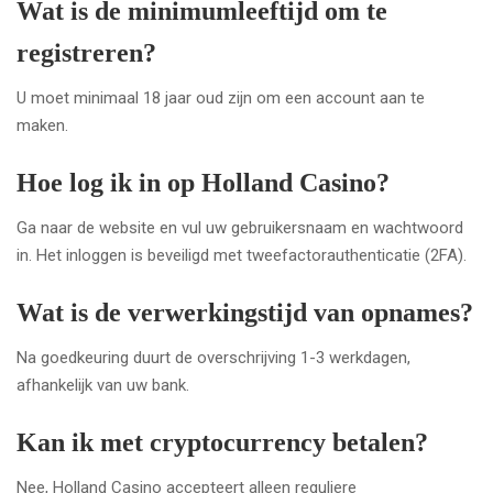
Wat is de minimumleeftijd om te
registreren?
U moet minimaal 18 jaar oud zijn om een account aan te
maken.
Hoe log ik in op Holland Casino?
Ga naar de website en vul uw gebruikersnaam en wachtwoord
in. Het inloggen is beveiligd met tweefactorauthenticatie (2FA).
Wat is de verwerkingstijd van opnames?
Na goedkeuring duurt de overschrijving 1-3 werkdagen,
afhankelijk van uw bank.
Kan ik met cryptocurrency betalen?
Nee, Holland Casino accepteert alleen reguliere