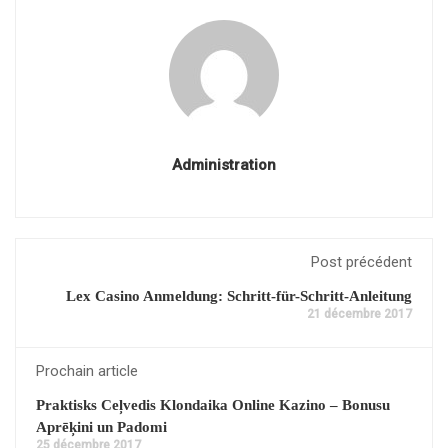
Administration
Post précédent
Lex Casino Anmeldung: Schritt-für-Schritt-Anleitung
21 décembre 2017
Prochain article
Praktisks Ceļvedis Klondaika Online Kazino – Bonusu
Aprēķini un Padomi
25 décembre 2017