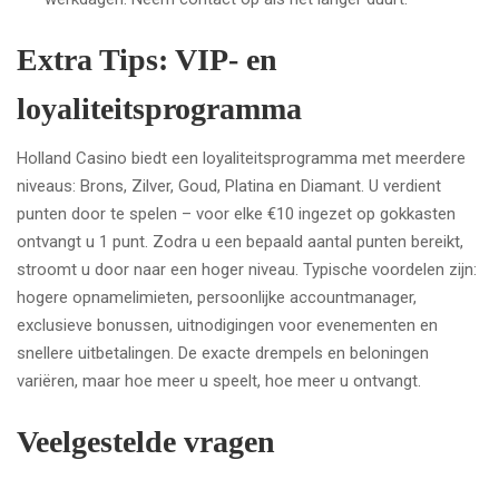
Extra Tips: VIP- en
loyaliteitsprogramma
Holland Casino biedt een loyaliteitsprogramma met meerdere
niveaus: Brons, Zilver, Goud, Platina en Diamant. U verdient
punten door te spelen – voor elke €10 ingezet op gokkasten
ontvangt u 1 punt. Zodra u een bepaald aantal punten bereikt,
stroomt u door naar een hoger niveau. Typische voordelen zijn:
hogere opnamelimieten, persoonlijke accountmanager,
exclusieve bonussen, uitnodigingen voor evenementen en
snellere uitbetalingen. De exacte drempels en beloningen
variëren, maar hoe meer u speelt, hoe meer u ontvangt.
Veelgestelde vragen