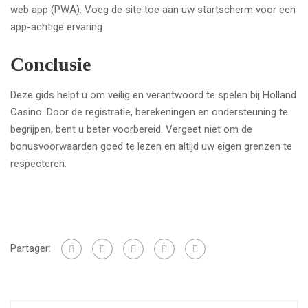
web app (PWA). Voeg de site toe aan uw startscherm voor een
app-achtige ervaring.
Conclusie
Deze gids helpt u om veilig en verantwoord te spelen bij Holland
Casino. Door de registratie, berekeningen en ondersteuning te
begrijpen, bent u beter voorbereid. Vergeet niet om de
bonusvoorwaarden goed te lezen en altijd uw eigen grenzen te
respecteren.
Partager: