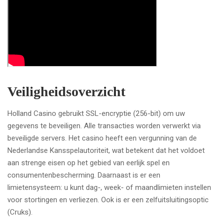
Veiligheidsoverzicht
Holland Casino gebruikt SSL-encryptie (256-bit) om uw
gegevens te beveiligen. Alle transacties worden verwerkt via
beveiligde servers. Het casino heeft een vergunning van de
Nederlandse Kansspelautoriteit, wat betekent dat het voldoet
aan strenge eisen op het gebied van eerlijk spel en
consumentenbescherming. Daarnaast is er een
limietensysteem: u kunt dag-, week- of maandlimieten instellen
voor stortingen en verliezen. Ook is er een zelfuitsluitingsoptic
(Cruks).