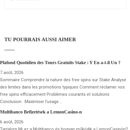
TU POURRAIS AUSSI AIMER
Plafond Quotidien des Tours Gratuits Stake : Y En a-t-il Un ?
7 août, 2026
Sommaire Comprendre la nature des free spins sur Stake Analyse
des limites dans les promotions typiques Comment réclamer vos
free spins efficacement Problèmes courants et solutions
Conclusion : Maximiser l’usage …
Multibanco Befizetések a LemonCasino-n
6 août, 2026
Tartalom Mi az a Multibanco és hogyan működik a LemonCasinón?