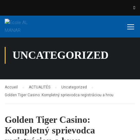
UNCATEGORIZED
Accueil
ACTUALITÉS
Uncategorized
Golden Tiger Casino: Kompletný sprievodca registráciou a hrou
Golden Tiger Casino:
Kompletný sprievodca