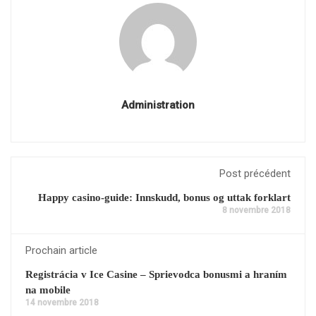
Administration
Post précédent
Happy casino-guide: Innskudd, bonus og uttak forklart
8 novembre 2018
Prochain article
Registrácia v Ice Casine – Sprievodca bonusmi a hraním
na mobile
14 novembre 2018