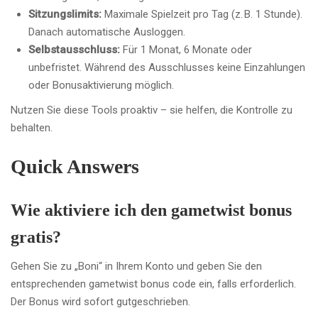
Sitzungslimits:
Maximale Spielzeit pro Tag (z. B. 1 Stunde).
Danach automatische Ausloggen.
Selbstausschluss:
Für 1 Monat, 6 Monate oder
unbefristet. Während des Ausschlusses keine Einzahlungen
oder Bonusaktivierung möglich.
Nutzen Sie diese Tools proaktiv – sie helfen, die Kontrolle zu
behalten.
Quick Answers
Wie aktiviere ich den gametwist bonus
gratis?
Gehen Sie zu „Boni“ in Ihrem Konto und geben Sie den
entsprechenden gametwist bonus code ein, falls erforderlich.
Der Bonus wird sofort gutgeschrieben.