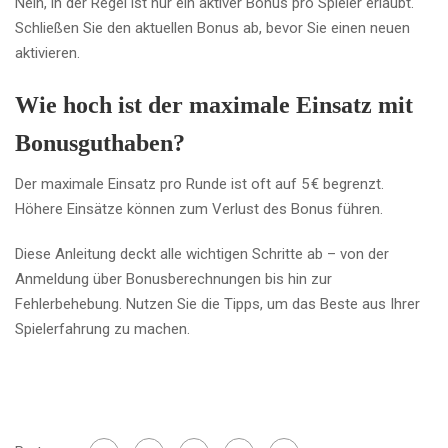
Nein, in der Regel ist nur ein aktiver Bonus pro Spieler erlaubt.
Schließen Sie den aktuellen Bonus ab, bevor Sie einen neuen
aktivieren.
Wie hoch ist der maximale Einsatz mit
Bonusguthaben?
Der maximale Einsatz pro Runde ist oft auf 5 € begrenzt.
Höhere Einsätze können zum Verlust des Bonus führen.
Diese Anleitung deckt alle wichtigen Schritte ab – von der
Anmeldung über Bonusberechnungen bis hin zur
Fehlerbehebung. Nutzen Sie die Tipps, um das Beste aus Ihrer
Spielerfahrung zu machen.