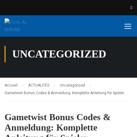
UNCATEGORIZED
Accueil
ACTUALITÉS
Uncategorized
Gametwist Bonus Codes & Anmeldung: Komplette Anleitung für Spieler
Gametwist Bonus Codes &
Anmeldung: Komplette