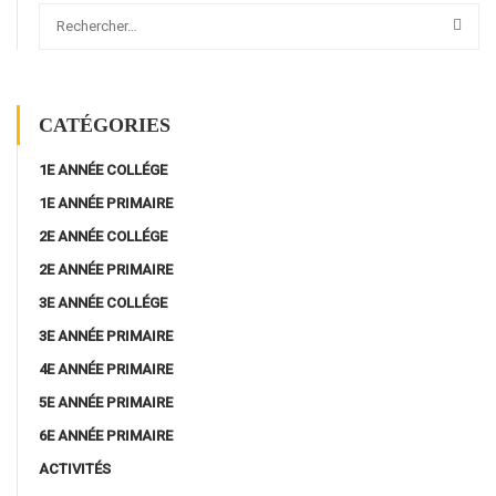
CATÉGORIES
1E ANNÉE COLLÉGE
1E ANNÉE PRIMAIRE
2E ANNÉE COLLÉGE
2E ANNÉE PRIMAIRE
3E ANNÉE COLLÉGE
3E ANNÉE PRIMAIRE
4E ANNÉE PRIMAIRE
5E ANNÉE PRIMAIRE
6E ANNÉE PRIMAIRE
ACTIVITÉS