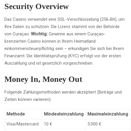
Security Overview
Das Casino verwendet eine SSL-Verschlüsselung (256‑Bit), um
Ihre Daten zu schützen. Die Lizenz stammt von der Behörde
von Curaçao.
Wichtig:
Gewinne aus einem Curaçao-
lizenzierten Casino können in Ihrem Heimatland
einkommensteuerpflichtig sein – erkundigen Sie sich bei Ihrem
Finanzamt. Die Identitätsprüfung (KYC) erfolgt vor der ersten
Auszahlung und ist gesetzlich vorgeschrieben.
Money In, Money Out
Folgende Zahlungsmethoden werden akzeptiert (Beträge und
Zeiten können variieren):
Methode
Mindesteinzahlung
Maximaleinzahlung
Visa/Mastercard
10 €
5.000 €