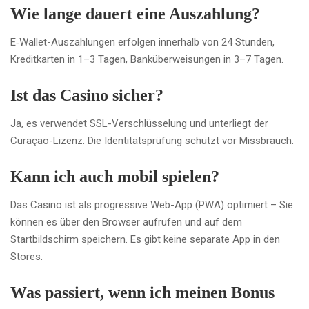
Wie lange dauert eine Auszahlung?
E‑Wallet-Auszahlungen erfolgen innerhalb von 24 Stunden,
Kreditkarten in 1–3 Tagen, Banküberweisungen in 3–7 Tagen.
Ist das Casino sicher?
Ja, es verwendet SSL-Verschlüsselung und unterliegt der
Curaçao-Lizenz. Die Identitätsprüfung schützt vor Missbrauch.
Kann ich auch mobil spielen?
Das Casino ist als progressive Web-App (PWA) optimiert – Sie
können es über den Browser aufrufen und auf dem
Startbildschirm speichern. Es gibt keine separate App in den
Stores.
Was passiert, wenn ich meinen Bonus