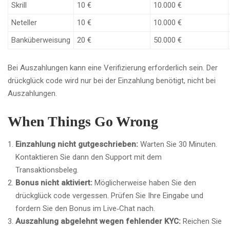
Skrill
10 €
10.000 €
Neteller
10 €
10.000 €
Banküberweisung
20 €
50.000 €
Bei Auszahlungen kann eine Verifizierung erforderlich sein. Der
drückglück code wird nur bei der Einzahlung benötigt, nicht bei
Auszahlungen.
When Things Go Wrong
Einzahlung nicht gutgeschrieben:
Warten Sie 30 Minuten.
Kontaktieren Sie dann den Support mit dem
Transaktionsbeleg.
Bonus nicht aktiviert:
Möglicherweise haben Sie den
drückglück code vergessen. Prüfen Sie Ihre Eingabe und
fordern Sie den Bonus im Live‑Chat nach.
Auszahlung abgelehnt wegen fehlender KYC:
Reichen Sie