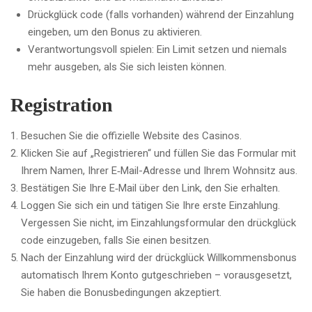
Drückglück code (falls vorhanden) während der Einzahlung
eingeben, um den Bonus zu aktivieren.
Verantwortungsvoll spielen: Ein Limit setzen und niemals
mehr ausgeben, als Sie sich leisten können.
Registration
Besuchen Sie die offizielle Website des Casinos.
Klicken Sie auf „Registrieren“ und füllen Sie das Formular mit
Ihrem Namen, Ihrer E‑Mail-Adresse und Ihrem Wohnsitz aus.
Bestätigen Sie Ihre E‑Mail über den Link, den Sie erhalten.
Loggen Sie sich ein und tätigen Sie Ihre erste Einzahlung.
Vergessen Sie nicht, im Einzahlungsformular den drückglück
code einzugeben, falls Sie einen besitzen.
Nach der Einzahlung wird der drückglück Willkommensbonus
automatisch Ihrem Konto gutgeschrieben – vorausgesetzt,
Sie haben die Bonusbedingungen akzeptiert.