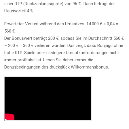
einer RTP (Rückzahlungsquote) von 96 %. Dann beträgt der
Hausvorteil 4 %.
Erwarteter Verlust während des Umsatzes: 14.000 € × 0,04 =
560 €.
Der Bonuswert beträgt 200 €, sodass Sie im Durchschnitt 560 €
– 200 € = 360 € verlieren würden. Das zeigt, dass Bonjagd ohne
hohe RTP-Spiele oder niedrigere Umsatzanforderungen nicht
immer profitabel ist. Lesen Sie daher immer die
Bonusbedingungen des drückglück Willkommensbonus.