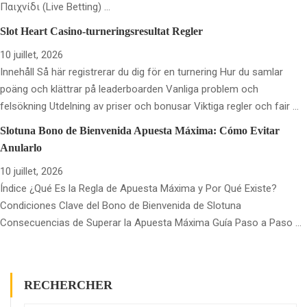
Παιχνίδι (Live Betting) …
Slot Heart Casino-turneringsresultat Regler
10 juillet, 2026
Innehåll Så här registrerar du dig för en turnering Hur du samlar
poäng och klättrar på leaderboarden Vanliga problem och
felsökning Utdelning av priser och bonusar Viktiga regler och fair …
Slotuna Bono de Bienvenida Apuesta Máxima: Cómo Evitar
Anularlo
10 juillet, 2026
Índice ¿Qué Es la Regla de Apuesta Máxima y Por Qué Existe?
Condiciones Clave del Bono de Bienvenida de Slotuna
Consecuencias de Superar la Apuesta Máxima Guía Paso a Paso …
RECHERCHER