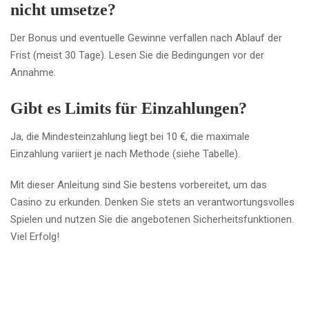
nicht umsetze?
Der Bonus und eventuelle Gewinne verfallen nach Ablauf der
Frist (meist 30 Tage). Lesen Sie die Bedingungen vor der
Annahme.
Gibt es Limits für Einzahlungen?
Ja, die Mindesteinzahlung liegt bei 10 €, die maximale
Einzahlung variiert je nach Methode (siehe Tabelle).
Mit dieser Anleitung sind Sie bestens vorbereitet, um das
Casino zu erkunden. Denken Sie stets an verantwortungsvolles
Spielen und nutzen Sie die angebotenen Sicherheitsfunktionen.
Viel Erfolg!