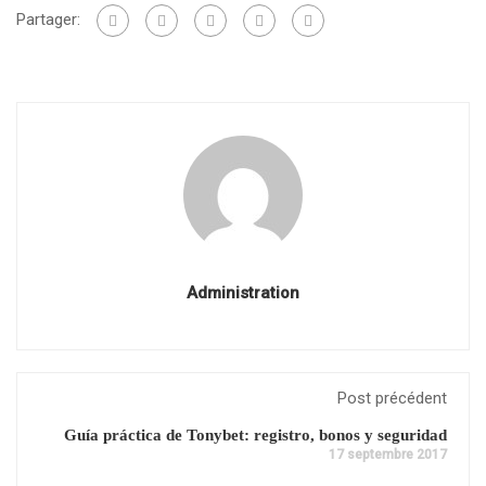
Partager:
Administration
Post précédent
Guía práctica de Tonybet: registro, bonos y seguridad
17 septembre 2017