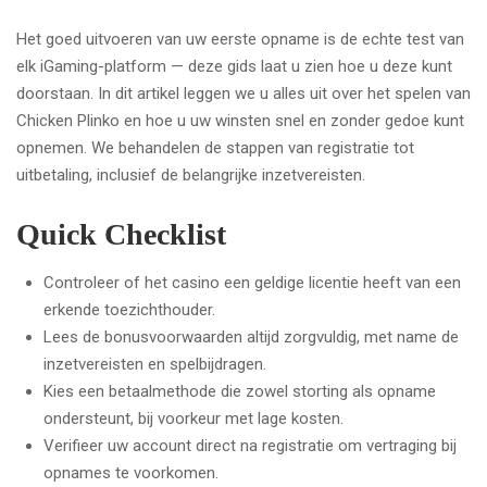
Het goed uitvoeren van uw eerste opname is de echte test van
elk iGaming-platform — deze gids laat u zien hoe u deze kunt
doorstaan. In dit artikel leggen we u alles uit over het spelen van
Chicken Plinko en hoe u uw winsten snel en zonder gedoe kunt
opnemen. We behandelen de stappen van registratie tot
uitbetaling, inclusief de belangrijke inzetvereisten.
Quick Checklist
Controleer of het casino een geldige licentie heeft van een
erkende toezichthouder.
Lees de bonusvoorwaarden altijd zorgvuldig, met name de
inzetvereisten en spelbijdragen.
Kies een betaalmethode die zowel storting als opname
ondersteunt, bij voorkeur met lage kosten.
Verifieer uw account direct na registratie om vertraging bij
opnames te voorkomen.