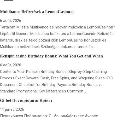
Multibanco Befizetések a LemonCasino-n
6 août, 2026
Tartalom Mi az a Multibanco és hogyan működik a LemonCasinón?
Lépésről lépésre: Multibanco befizetés a LemonCasinón Befizetési
határok, díjak és feldolgozási idők LemonCasino bónuszok és
Multibanco befizetések Szükséges dokumentumok és …
Kenspin casino Birthday Bonus: What You Get and When
6 août, 2026
Contents Your Kenspin Birthday Bonus: Step-by-Step Claiming
Process Exact Reward: Cash, Free Spins, and Wagering Rules KYC
Document Checklist for Birthday Payouts Birthday Bonus vs.
Standard Promotions: Key Differences Common …
Gt-bet Πονταρίσματα Κρίκετ
11 juillet, 2026
Περιεχόμενα Ποδόσφαιρο: Οι Δημοφιλέστερες Αγορές