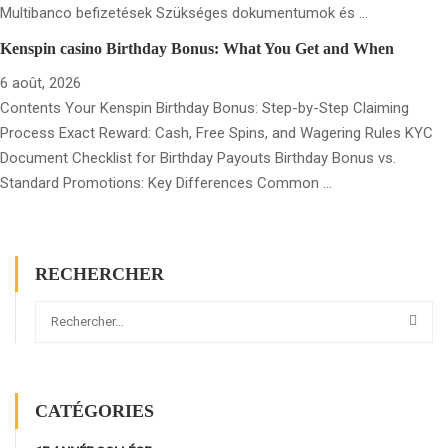
Multibanco befizetések Szükséges dokumentumok és …
Kenspin casino Birthday Bonus: What You Get and When
6 août, 2026
Contents Your Kenspin Birthday Bonus: Step-by-Step Claiming
Process Exact Reward: Cash, Free Spins, and Wagering Rules KYC
Document Checklist for Birthday Payouts Birthday Bonus vs.
Standard Promotions: Key Differences Common …
RECHERCHER
CATÉGORIES