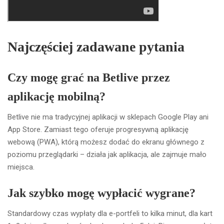
Najczęściej zadawane pytania
Czy mogę grać na Betlive przez
aplikację mobilną?
Betlive nie ma tradycyjnej aplikacji w sklepach Google Play ani
App Store. Zamiast tego oferuje progresywną aplikację
webową (PWA), którą możesz dodać do ekranu głównego z
poziomu przeglądarki – działa jak aplikacja, ale zajmuje mało
miejsca.
Jak szybko mogę wypłacić wygrane?
Standardowy czas wypłaty dla e-portfeli to kilka minut, dla kart