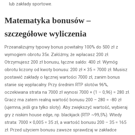
lub zakłady sportowe.
Matematyka bonusów –
szczegółowe wyliczenia
Przeanalizujmy typowy bonus powitalny 100% do 500 zł z
wymogiem obrotu 35x. Załóżmy, że wpłacasz 200 zł.
Otrzymujesz 200 zł bonusu, łączne saldo: 400 zł. Wymóg
obrotu liczony od kwoty bonusu: 200 zł × 35 = 7000 zł. Musisz
postawić zakłady o łącznej wartości 7000 zł, zanim bonus
stanie się wypłacalny. Przy średnim RTP slotów 96%,
oczekiwana strata na 7000 zł wynosi 7000 × (1 – 0,96) = 280 zł.
Gracz ma zatem realną wartość bonusu 200 – 280 = -80 zł
(ujemna, jeśli gra tylko sloty). Aby zwiększyć wartość, wybieraj
gry z niskim house edge, np. blackjack (RTP ~99,5%). Wtedy
strata: 7000 × 0,005 = 35 zł, a wartość bonusu 200 – 35 = 165
zł. Przed użyciem bonusu zawsze sprawdzaj w zakładce