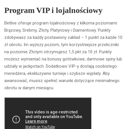
Program VIP i lojalnościowy
Betlive oferuje program lojalnościowy z kilkoma poziomami:
Brązowy, Srebrny, Złoty, Platynowy i Diamentowy. Punkty
zdobywasz za każdy postawiony zakład – 1 punkt za każde 10
zł obrotu. Im wyższy poziom, tym korzystniejsze przeliczniki:
na poziomie Złotym otrzymujesz 1,5 pkt za 10 zł. Punkty
możesz wymieniać na bonusy gotówkowe, darmowe spiny lub
udziały w jackpotach. Dodatkowo VIP-y dostają osobistego
menedżera, ekskluzywne turnieje i szybsze wypłaty. Aby
awansować, musisz spełnić warunki dotyczące minimalnego
obrotu w danym miesiącu.