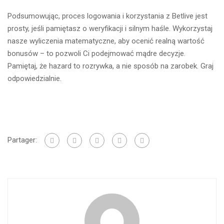
Podsumowując, proces logowania i korzystania z Betlive jest
prosty, jeśli pamiętasz o weryfikacji i silnym haśle. Wykorzystaj
nasze wyliczenia matematyczne, aby ocenić realną wartość
bonusów – to pozwoli Ci podejmować mądre decyzje.
Pamiętaj, że hazard to rozrywka, a nie sposób na zarobek. Graj
odpowiedzialnie.
Partager: