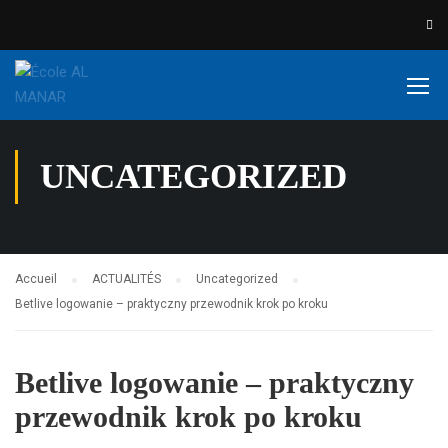
UNCATEGORIZED
Accueil
ACTUALITÉS
Uncategorized
Betlive logowanie – praktyczny przewodnik krok po kroku
Betlive logowanie – praktyczny
przewodnik krok po kroku