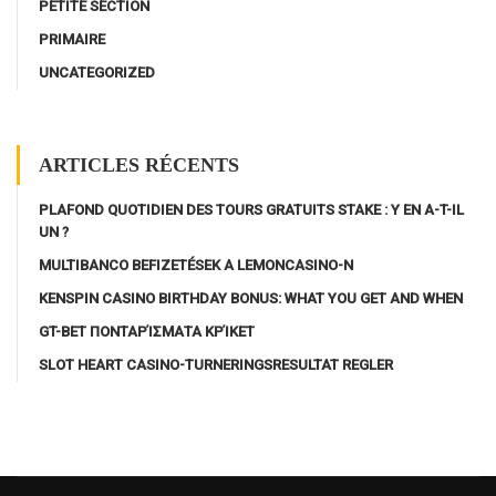
PETITE SECTION
PRIMAIRE
UNCATEGORIZED
ARTICLES RÉCENTS
PLAFOND QUOTIDIEN DES TOURS GRATUITS STAKE : Y EN A-T-IL
UN ?
MULTIBANCO BEFIZETÉSEK A LEMONCASINO-N
KENSPIN CASINO BIRTHDAY BONUS: WHAT YOU GET AND WHEN
GT-BET ΠΟΝΤΑΡΊΣΜΑΤΑ ΚΡΊΚΕΤ
SLOT HEART CASINO-TURNERINGSRESULTAT REGLER