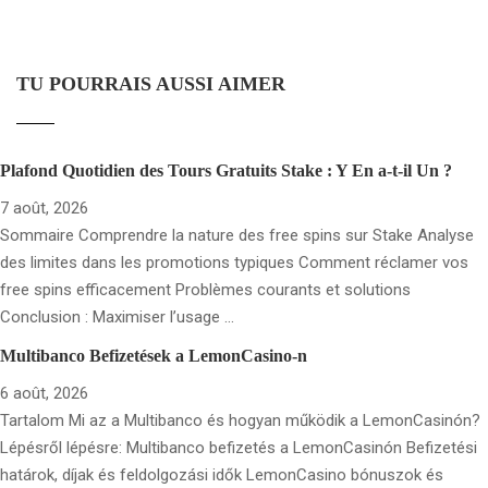
TU POURRAIS AUSSI AIMER
Plafond Quotidien des Tours Gratuits Stake : Y En a-t-il Un ?
7 août, 2026
Sommaire Comprendre la nature des free spins sur Stake Analyse
des limites dans les promotions typiques Comment réclamer vos
free spins efficacement Problèmes courants et solutions
Conclusion : Maximiser l’usage …
Multibanco Befizetések a LemonCasino-n
6 août, 2026
Tartalom Mi az a Multibanco és hogyan működik a LemonCasinón?
Lépésről lépésre: Multibanco befizetés a LemonCasinón Befizetési
határok, díjak és feldolgozási idők LemonCasino bónuszok és