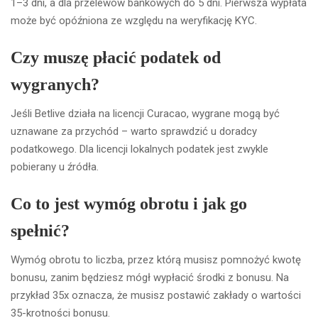
1–3 dni, a dla przelewów bankowych do 5 dni. Pierwsza wypłata
może być opóźniona ze względu na weryfikację KYC.
Czy muszę płacić podatek od
wygranych?
Jeśli Betlive działa na licencji Curacao, wygrane mogą być
uznawane za przychód – warto sprawdzić u doradcy
podatkowego. Dla licencji lokalnych podatek jest zwykle
pobierany u źródła.
Co to jest wymóg obrotu i jak go
spełnić?
Wymóg obrotu to liczba, przez którą musisz pomnożyć kwotę
bonusu, zanim będziesz mógł wypłacić środki z bonusu. Na
przykład 35x oznacza, że musisz postawić zakłady o wartości
35-krotności bonusu.